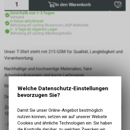
In den Warenkorb
Innerhalb von 1-2 Tagen
Versand
In Kürze abholbereit
Abholung alf cycling Showroom | ASP Werkstatt
2 - 5 Tage ab eigenem Lager
Abholung alf cycling Silberburgstraße
Unser T-Shirt steht mit 215 GSM für Qualität, Langlebigkeit und
Verantwortung.
Nachhaltige und hochwertige Materialien, faire
Arbeitsbedingungen und kurze Lieferwege.
Regionaler Siebdruck bei 7Siebe in Feuerbach.
Welche Datenschutz-Einstellungen
bevorzugen Sie?
Design von Stuttgarter Designerinnen.
Zertifikate: GOTS - Global Organic Textile Standard / Oeko Tex
Damit Sie unser Online-Angebot bestmöglich
100 / Peta Approved Vegan / Fair Wear
nutzen können, setzen wir auf unserer Website
Cookies und ähnliche Technologien ein. Sie haben
- Set-In Ärmel
die Kontrolle darüber, zu welchen Zwecken wir