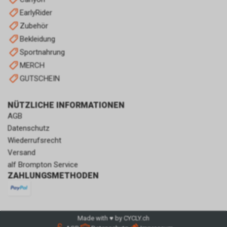
EarlyRider
Zubehör
Bekleidung
Sportnahrung
MERCH
GUTSCHEIN
NÜTZLICHE INFORMATIONEN
AGB
Datenschutz
Wiederrufsrecht
Versand
alf Brompton Service
ZAHLUNGSMETHODEN
Made with ♥ by CYCLY.ch