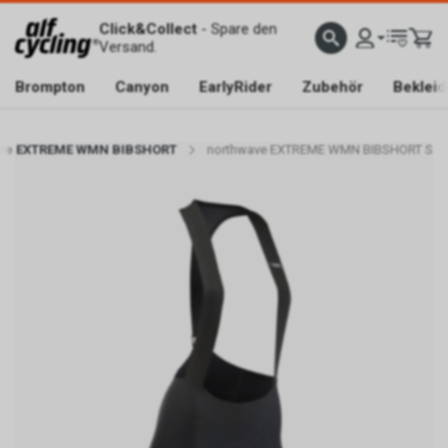
Click&Collect
- Spare den
Versand.
Brompton
Canyon
EarlyRider
Zubehör
Beklei
ve EXTREME WMN BIBSHORT
northwave EXTREME WMN BIBSHORT S