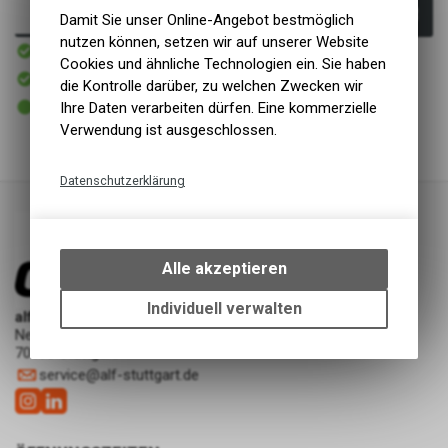
In den Warenkorb
Damit Sie unser Online-Angebot bestmöglich
nutzen können, setzen wir auf unserer Website
Innerhalb von 1-2 Tagen
Versand
Cookies und ähnliche Technologien ein. Sie haben
In Kürze abholbereit
die Kontrolle darüber, zu welchen Zwecken wir
Abholung alf cycling Showroom | ASP Werkstatt
2 - 5 Tage ab eigenem Lager
Ihre Daten verarbeiten dürfen. Eine kommerzielle
Abholung alf cycling Silberburgstraße
Verwendung ist ausgeschlossen.
Datenschutzerklärung
Technische Funktionen
Wir erfassen und speichern
bestimmte Interaktionen und
Alle akzeptieren
Einstellungen auf Ihrem Gerät,
um die grundlegenden
Individuell verwalten
alf cycling Showroom | ASP Werkstatt
Funktionen unseres Online-
Neckarstraße 227
Angebots, wie die Verwendung
70190 Stuttgart
des Warenkorbs, zu
service
@
alf-stuttgart.de
ermöglichen. Bitte beachten Sie,
dass die gespeicherten Daten
keinerlei Rückschlüsse auf Ihre