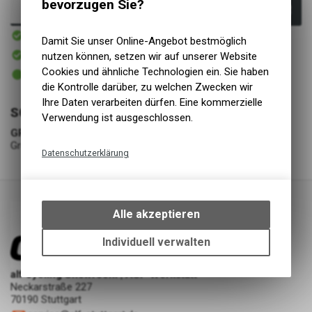
bevorzugen Sie?
In den Warenkorb
Innerhalb von 1-2 Tagen
Damit Sie unser Online-Angebot bestmöglich
Versand
In Kürze abholbereit
nutzen können, setzen wir auf unserer Website
Abholung alf cycling Showroom | ASP Werkstatt
2 - 5 Tage ab eigenem Lager
Cookies und ähnliche Technologien ein. Sie haben
Abholung alf cycling Silberburgstraße
die Kontrolle darüber, zu welchen Zwecken wir
Ihre Daten verarbeiten dürfen. Eine kommerzielle
SCHUHE
Verwendung ist ausgeschlossen.
GRÖSSE
Grösse 48
Datenschutzerklärung
Technische Funktionen
Wir erfassen und speichern
bestimmte Interaktionen und
Alle akzeptieren
Einstellungen auf Ihrem Gerät,
um die grundlegenden
Individuell verwalten
Funktionen unseres Online-
Angebots, wie die Verwendung
alf cycling Showroom | ASP Werkstatt
des Warenkorbs, zu
Neckarstraße 227
ermöglichen. Bitte beachten Sie,
70190 Stuttgart
dass die gespeicherten Daten