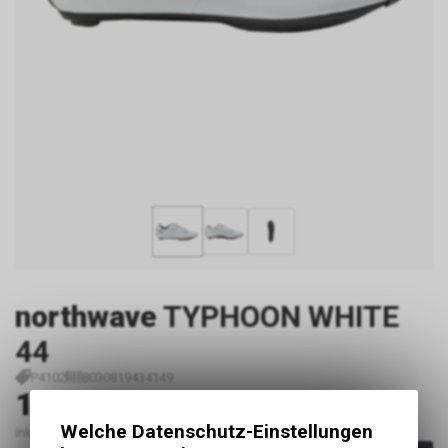
northwave
TYPHOON WHITE
44
P4102
8030819434149
149,99
EUR
Welche Datenschutz-Einstellungen
inkl. MwSt., zzgl. Versandkosten