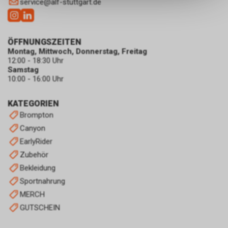
service
@
alf-stuttgart.de
keinerlei Rückschlüsse auf Ihre
persönlichen Informationen
zulassen.
ÖFFNUNGSZEITEN
Montag, Mittwoch, Donnerstag, Freitag
12:00 - 18:30 Uhr
Samstag
10:00 - 16:00 Uhr
KATEGORIEN
Brompton
Canyon
EarlyRider
Zubehör
Bekleidung
Sportnahrung
MERCH
GUTSCHEIN