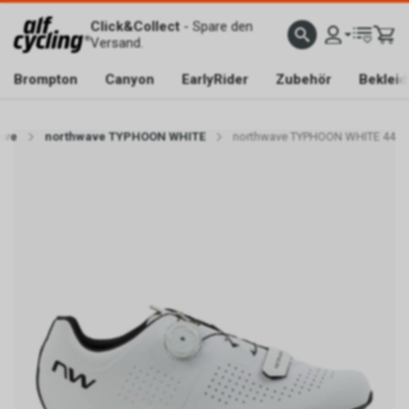
Click&Collect
- Spare den
Versand.
Brompton
Canyon
EarlyRider
Zubehör
Beklei
ave
northwave TYPHOON WHITE
northwave TYPHOON WHITE 44