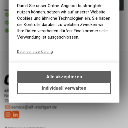
In den Warenkorb
Damit Sie unser Online-Angebot bestmöglich
nutzen können, setzen wir auf unserer Website
Innerhalb von 1-2 Tagen
Versand
Cookies und ähnliche Technologien ein. Sie haben
In Kürze abholbereit
die Kontrolle darüber, zu welchen Zwecken wir
Abholung alf cycling Showroom | ASP Werkstatt
2 - 5 Tage ab eigenem Lager
Ihre Daten verarbeiten dürfen. Eine kommerzielle
Abholung alf cycling Silberburgstraße
Verwendung ist ausgeschlossen.
Datenschutzerklärung
Technische Funktionen
Wir erfassen und speichern
bestimmte Interaktionen und
Alle akzeptieren
Einstellungen auf Ihrem Gerät,
um die grundlegenden
Individuell verwalten
alf cycling Showroom | ASP Werkstatt
Funktionen unseres Online-
Neckarstraße 227
Angebots, wie die Verwendung
70190 Stuttgart
des Warenkorbs, zu
service
@
alf-stuttgart.de
ermöglichen. Bitte beachten Sie,
dass die gespeicherten Daten
keinerlei Rückschlüsse auf Ihre