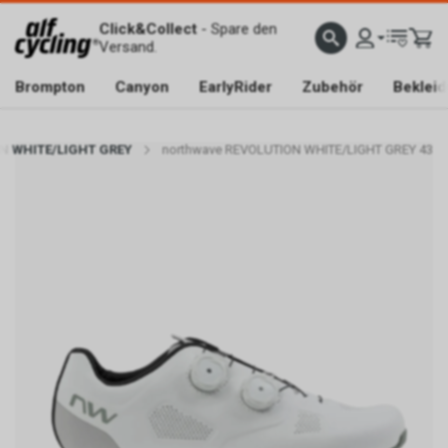
Click&Collect
- Spare den
Versand.
Brompton
Canyon
EarlyRider
Zubehör
Beklei
N WHITE/LIGHT GREY
northwave REVOLUTION WHITE/LIGHT GREY 43