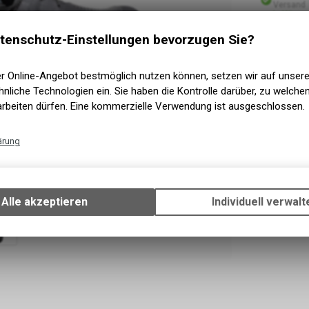
Versand
In Kürze 
Abholung
2 - 5 Ta
tenschutz-Einstellungen bevorzugen Sie?
Abholung 
er Online-Angebot bestmöglich nutzen können, setzen wir auf unser
nliche Technologien ein. Sie haben die Kontrolle darüber, zu welch
arbeiten dürfen. Eine kommerzielle Verwendung ist ausgeschlossen.
ärung
Technische Funktionen
Wir erfassen und speichern bestimmte Interaktionen und Einstellun
Ihrem Gerät, um die grundlegenden Funktionen unseres Online-Angeb
Alle akzeptieren
Individuell verwalt
Verwendung des Warenkorbs, zu ermöglichen. Bitte beachten Sie, d
gespeicherten Daten keinerlei Rückschlüsse auf Ihre persönlichen I
zulassen.