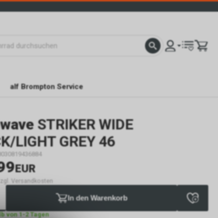
alf Brompton Service
hwave
STRIKER WIDE
K/LIGHT GREY 46
8030819436884
99
EUR
 zzgl. Versandkosten
In den Warenkorb
lb von 1-2 Tagen