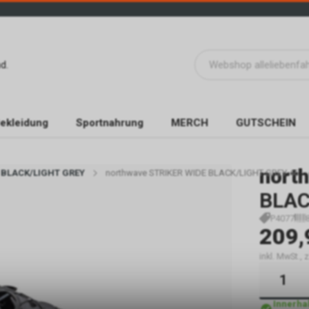
d.
ekleidung
Sportnahrung
MERCH
GUTSCHEIN
nort
E BLACK/LIGHT GREY
northwave STRIKER WIDE BLACK/LIGHT GREY 46
BLAC
P4077
209,
inkl. MwSt.,
Innerha