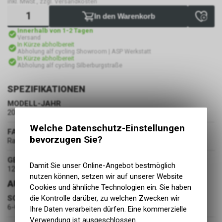
inkl. MwSt., zzgl. Versandkosten
In den Warenkorb
Innerhalb von 1-2 Tagen
Versand
In Kürze abholbereit
Abholung alf cycling Showroom | ASP Werkstatt
In Kürze abholbereit
Abholung alf cycling Silberburgstraße
SPEZIFIKATIONEN
MODELL-JAHR
2024
Welche Datenschutz-Einstellungen
FARBE
bevorzugen Sie?
Racing Green / Dune Sand
GEWICHT
Damit Sie unser Online-Angebot bestmöglich
12.3 kg
nutzen können, setzen wir auf unserer Website
AUSSTATTUNG
Cookies und ähnliche Technologien ein. Sie haben
SCHALTUNG
die Kontrolle darüber, zu welchen Zwecken wir
6-Gang
Ihre Daten verarbeiten dürfen. Eine kommerzielle
Verwendung ist ausgeschlossen.