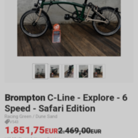
Brompton
C-Line - Explore - 6
Speed - Safari Edition
Racing Green / Dune Sand
V543
1.851,75
2.469,00
EUR
EUR