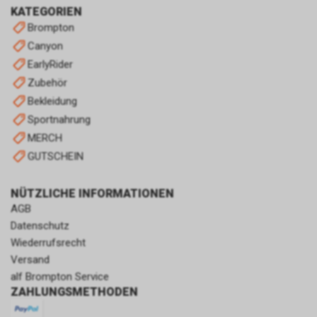
KATEGORIEN
Brompton
Canyon
EarlyRider
Zubehör
Bekleidung
Sportnahrung
MERCH
GUTSCHEIN
NÜTZLICHE INFORMATIONEN
AGB
Datenschutz
Wiederrufsrecht
Versand
alf Brompton Service
ZAHLUNGSMETHODEN