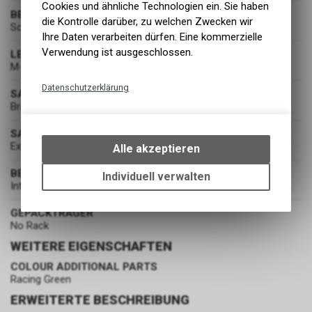
Cookies und ähnliche Technologien ein. Sie haben
BEREIFUNG
die Kontrolle darüber, zu welchen Zwecken wir
Schwalbe Marathon Racer
Ihre Daten verarbeiten dürfen. Eine kommerzielle
Verwendung ist ausgeschlossen.
LENKER
M-Lenker
Datenschutzerklärung
SATTEL
Brompton Standard
Technische Funktionen
Wir erfassen und speichern
SATTELSTÜTZE
bestimmte Interaktionen und
Extended
Alle akzeptieren
Einstellungen auf Ihrem Gerät,
BELEUCHTUNG
um die grundlegenden
Individuell verwalten
Integrated Lights - B+M AVY
Funktionen unseres Online-
Angebots, wie die Verwendung
GEPÄCKTRÄGER
des Warenkorbs, zu
No Rack
ermöglichen. Bitte beachten Sie,
WEITERE EIGENSCHAFTEN
dass die gespeicherten Daten
keinerlei Rückschlüsse auf Ihre
COLOUR ADDITIONAL PARTS
persönlichen Informationen
Racing Green
zulassen.
ERWEITERTE BESCHREIBUNG