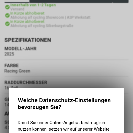
Innerhalb von 1-2 Tagen
Versand
In Kürze abholbereit
Abholung alf cycling Showroom | ASP Werkstatt
In Kürze abholbereit
Abholung alf cycling Silberburgstraße
SPEZIFIKATIONEN
MODELL-JAHR
2025
FARBE
Racing Green
RADDURCHMESSER
16 Zoll
GEWICHT
Welche Datenschutz-Einstellungen
14.3 kg
bevorzugen Sie?
AUSSTATTUNG
SCHALTUNG
Damit Sie unser Online-Angebot bestmöglich
4 Speed
nutzen können, setzen wir auf unserer Website