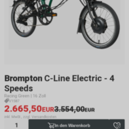
Brompton
C-Line Electric - 4
Speeds
Racing Green | 16 Zoll
V1587
2.665,50
3.554,00
EUR
EUR
inkl. MwSt., zzgl. Versandkosten
In den Warenkorb