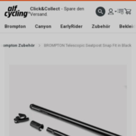
Click&Collect
- Spare den
Versand.
Brompton
Canyon
EarlyRider
Zubehör
Beklei
Brompton Zubehör
BROMPTON Telescopic Seatpost Snap Fit in Black