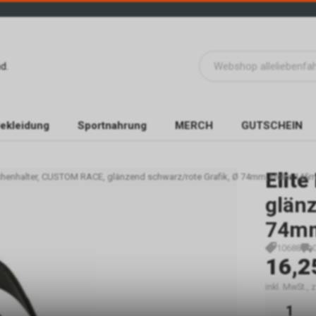
d.
ekleidung
Sportnahrung
MERCH
GUTSCHEIN
Elite
schenhalter, CUSTOM RACE, glänzend schwarz/rote Grafik, Ø 74mm, Höhe 145
glänz
74mm
10688
16,2
inkl. MwSt.,