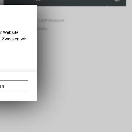
lb von 1-2 Tagen
abholbereit
 alf cycling Showroom | ASP Werkstatt
ge ab eigenem Lager
alf cycling Silberburgstraße
er Website
en Zwecken wir
gen auf
ots, wie die
en
ass die
nformationen