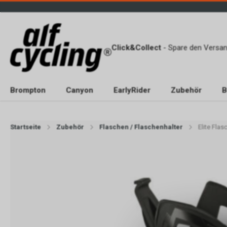
Click&Collect
- Spare den Versan
Brompton
Canyon
EarlyRider
Zubehör
B
Startseite
Zubehör
Flaschen / Flaschenhalter
Elite Fla