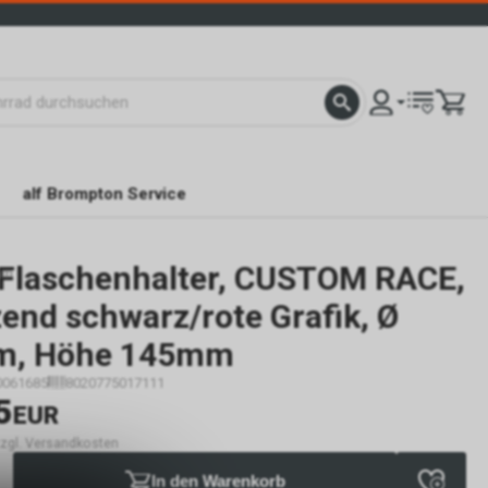
alf Brompton Service
Flaschenhalter, CUSTOM RACE,
mm
end schwarz/rote Grafik, Ø
, Höhe 145mm
0061685
8020775017111
5
EUR
 zzgl. Versandkosten
In den Warenkorb