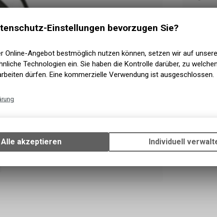
Innerha
Versand
tenschutz-Einstellungen bevorzugen Sie?
In Kürze 
Abholung
2 - 5 Ta
Abholung 
er Online-Angebot bestmöglich nutzen können, setzen wir auf unser
nliche Technologien ein. Sie haben die Kontrolle darüber, zu welch
arbeiten dürfen. Eine kommerzielle Verwendung ist ausgeschlossen.
ärung
Technische Funktionen
Wir erfassen und speichern bestimmte Interaktionen und Einstellun
Ihrem Gerät, um die grundlegenden Funktionen unseres Online-Angeb
Alle akzeptieren
Individuell verwalt
Verwendung des Warenkorbs, zu ermöglichen. Bitte beachten Sie, d
gespeicherten Daten keinerlei Rückschlüsse auf Ihre persönlichen I
zulassen.