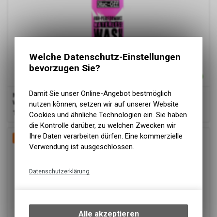
Welche Datenschutz-Einstellungen
bevorzugen Sie?
Damit Sie unser Online-Angebot bestmöglich
Muc Off High Performance Waterless
Wash750ml(GermanVers.)(6), pink, 750
nutzen können, setzen wir auf unserer Website
18,99
EUR
Cookies und ähnliche Technologien ein. Sie haben
die Kontrolle darüber, zu welchen Zwecken wir
Ihre Daten verarbeiten dürfen. Eine kommerzielle
-15%
Verwendung ist ausgeschlossen.
Datenschutzerklärung
Technische Funktionen
Wir erfassen und speichern
bestimmte Interaktionen und
Alle akzeptieren