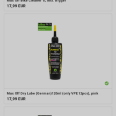
Muc Off
Bike Cleaner 1L incl. trigger
17,99
EUR
Muc Off Dry Lube (German)120ml (only VPE 12pcs), pink
17,99
EUR