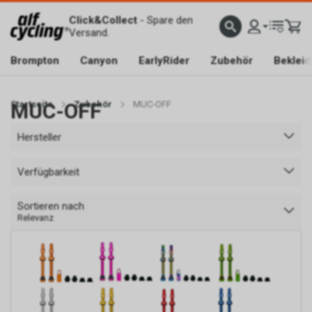
Click&Collect
- Spare den
Versand.
Brompton
Canyon
EarlyRider
Zubehör
Beklei
Startseite
MUC-OFF
Zubehör
MUC-OFF
Hersteller
Verfügbarkeit
Sortieren nach
Relevanz