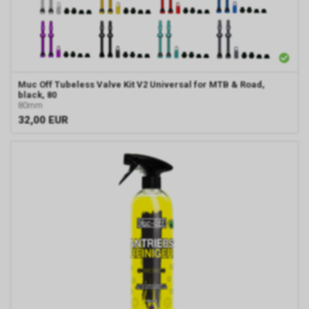
Muc Off Tubeless Valve Kit V2 Universal for MTB & Road,
black, 80
80mm
32,00
EUR