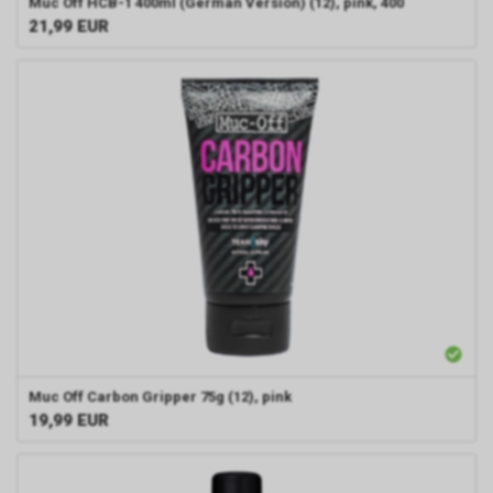
Muc Off HCB-1 400ml (German Version) (12), pink, 400
21,99
EUR
Muc Off Carbon Gripper 75g (12), pink
19,99
EUR