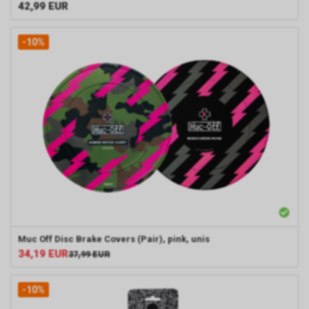
42,99
EUR
-10%
Muc Off Disc Brake Covers (Pair), pink, unis
34,19
EUR
37,99
EUR
-10%