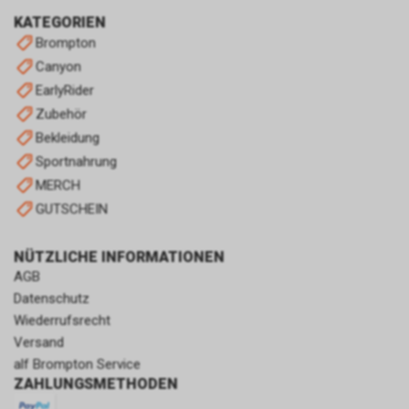
KATEGORIEN
Brompton
Canyon
EarlyRider
Zubehör
Bekleidung
Sportnahrung
MERCH
GUTSCHEIN
NÜTZLICHE INFORMATIONEN
AGB
Datenschutz
Wiederrufsrecht
Versand
alf Brompton Service
ZAHLUNGSMETHODEN