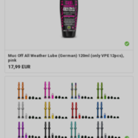
Muc Off All Weather Lube (German) 120ml (only VPE 12pcs),
pink
17,99
EUR