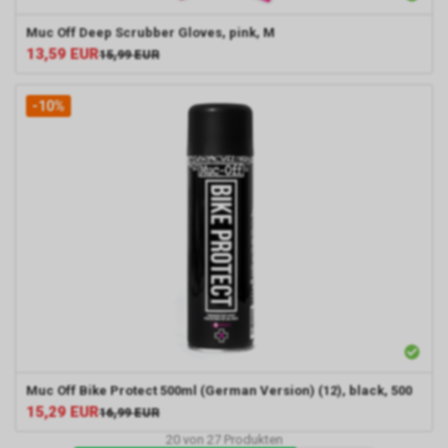
Muc Off Deep Scrubber Gloves, pink, M
13,59
EUR
15,99
EUR
-10%
Muc Off Bike Protect 500ml (German Version) (12), black, 500
15,29
EUR
16,99
EUR
20
von
27
Produkten