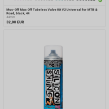
Muc-Off
Muc Off Tubeless Valve Kit V2 Universal for MTB &
Road, black, 44
44mm
32,00
EUR