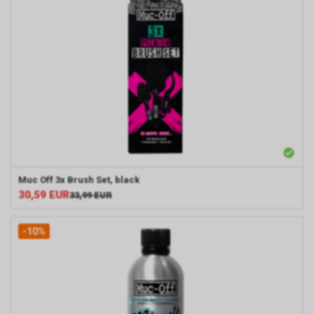
Muc Off 3x Brush Set, black
30,59
EUR
33,99
EUR
-10%