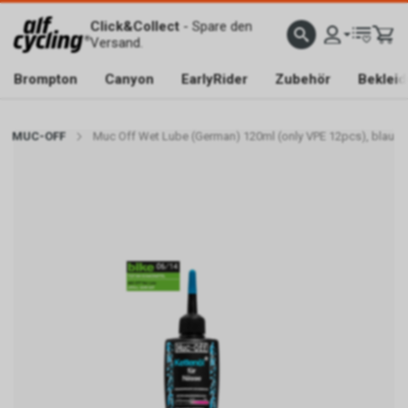
Click&Collect
- Spare den
Versand.
Brompton
Canyon
EarlyRider
Zubehör
Beklei
MUC-OFF
Muc Off Wet Lube (German) 120ml (only VPE 12pcs), blau