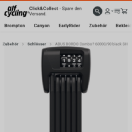
Click&Collect
- Spare den
Versand.
Brompton
Canyon
EarlyRider
Zubehör
Beklei
Zubehör
Schlösser
ABUS BORDO Combo? 6000C/90 black SH