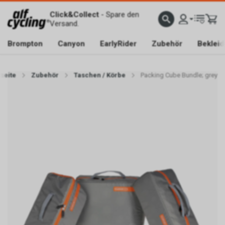
Click&Collect
- Spare den
Versand.
Brompton
Canyon
EarlyRider
Zubehör
Beklei
tseite
Zubehör
Taschen / Körbe
Packing Cube Bundle; grey